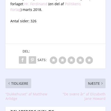
forlaget
Hr. Ferdinand
(en del af
Politikens
Forlag
) marts 2018.
Antal sider: 326
DEL:
SATS:
TIDLIGERE
NÆSTE
“Dukkehuset” af Matthew
“De svære år” af Elizabeth
Arlidge
Jane Howard