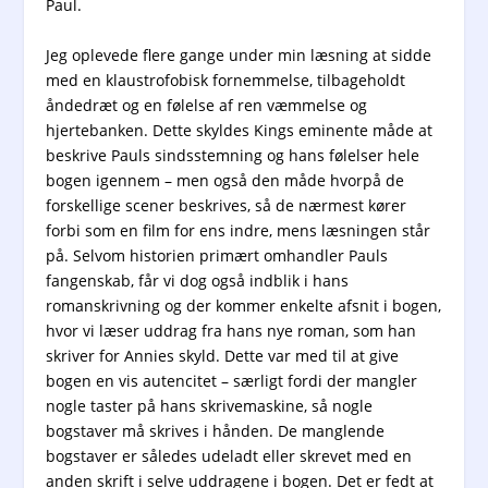
Paul.
Jeg oplevede flere gange under min læsning at sidde
med en klaustrofobisk fornemmelse, tilbageholdt
åndedræt og en følelse af ren væmmelse og
hjertebanken. Dette skyldes Kings eminente måde at
beskrive Pauls sindsstemning og hans følelser hele
bogen igennem – men også den måde hvorpå de
forskellige scener beskrives, så de nærmest kører
forbi som en film for ens indre, mens læsningen står
på. Selvom historien primært omhandler Pauls
fangenskab, får vi dog også indblik i hans
romanskrivning og der kommer enkelte afsnit i bogen,
hvor vi læser uddrag fra hans nye roman, som han
skriver for Annies skyld. Dette var med til at give
bogen en vis autencitet – særligt fordi der mangler
nogle taster på hans skrivemaskine, så nogle
bogstaver må skrives i hånden. De manglende
bogstaver er således udeladt eller skrevet med en
anden skrift i selve uddragene i bogen. Det er fedt at