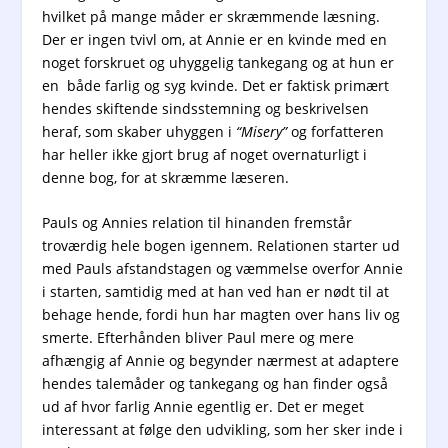
hvilket på mange måder er skræmmende læsning.
Der er ingen tvivl om, at Annie er en kvinde med en
noget forskruet og uhyggelig tankegang og at hun er
en både farlig og syg kvinde. Det er faktisk primært
hendes skiftende sindsstemning og beskrivelsen
heraf, som skaber uhyggen i
“Misery”
og forfatteren
har heller ikke gjort brug af noget overnaturligt i
denne bog, for at skræmme læseren.
Pauls og Annies relation til hinanden fremstår
troværdig hele bogen igennem. Relationen starter ud
med Pauls afstandstagen og væmmelse overfor Annie
i starten, samtidig med at han ved han er nødt til at
behage hende, fordi hun har magten over hans liv og
smerte. Efterhånden bliver Paul mere og mere
afhængig af Annie og begynder nærmest at adaptere
hendes talemåder og tankegang og han finder også
ud af hvor farlig Annie egentlig er. Det er meget
interessant at følge den udvikling, som her sker inde i