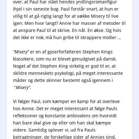
over, at Paul har slået hendes yndlingsromanfigur
ihjel i sin seneste bog. Paul forstår snart, at hun er
villig til at gå rigtig langt for at vække Misery til live
igen: Men hvor langt? Annie har masser af metoder til
at anspore Paul til at skrive. En nål. En økse. Og hvis
det ikke er nok, må hun gribe til skrappere midler …
“Misery”
er en af gyserforfatteren Stephen Kings
klassikere, som nu er blevet genudgivet på dansk.
Noget af det Stephen King virkelig er god til er, at
skildre menneskets psykologi, på meget interessante
måder og dette skinner bestemt også igennem i
“
Misery”.
Vi følger Paul, som kæmper en kamp for at overleve
hos Annie. Det er meget interessant at følge Pauls
refleksioner og konstante ambivalens om hvorvidt
han bare skal give op eller om han skal kæmpe
videre. Samtidig oplever vi, ud fra Pauls
betragtninger, de forskellige sider af Annies sind,