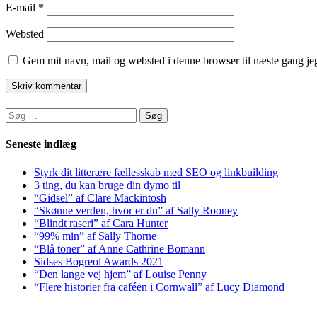
E-mail
*
Websted
Gem mit navn, mail og websted i denne browser til næste gang j
Søg
efter:
Seneste indlæg
Styrk dit litterære fællesskab med SEO og linkbuilding
3 ting, du kan bruge din dymo til
“Gidsel” af Clare Mackintosh
“Skønne verden, hvor er du” af Sally Rooney
“Blindt raseri” af Cara Hunter
“99% min” af Sally Thorne
“Blå toner” af Anne Cathrine Bomann
Sidses Bogreol Awards 2021
“Den lange vej hjem” af Louise Penny
“Flere historier fra caféen i Cornwall” af Lucy Diamond