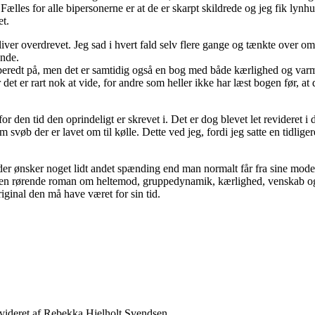
Fælles for alle bipersonerne er at de er skarpt skildrede og jeg fik lyn
et.
iver overdrevet. Jeg sad i hvert fald selv flere gange og tænkte over o
ende.
rberedt på, men det er samtidig også en bog med både kærlighed og var
t er rart nok at vide, for andre som heller ikke har læst bogen før, at de
for den tid den oprindeligt er skrevet i. Det er dog blevet let revidere
 svøb der er lavet om til kølle. Dette ved jeg, fordi jeg satte en tidli
re der ønsker noget lidt andet spænding end man normalt får fra sine mo
et er en rørende roman om heltemod, gruppedynamik, kærlighed, venskab og
iginal den må have været for sin tid.
evideret af Rebekka Hjelholt Svendsen