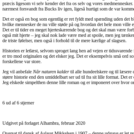
præcis ligesom vi selv kender det fra os selv og vores medmennesker. 
nærmest forsvandt fra Bucks liv igen, ligeså hurtigt som de var komm
Det er også en bog som egentlig er ret fyldt med spænding uden det bl
hvilke mennesker de nu ville støde på og hvordan det hele mon ville 
Det er til tider en meget hjerteskærende bog og det skal man være fo
også mit hjerte – jeg skal nok lade være med at spoile, men jeg tænker de
de triste følelser, men også i forhold til de mere kærlige af slagsen.
Historien er letlæst, selvom sproget lang hen ad vejen er tidssvarende 
er tro mod originalen og det elsker jeg. Det er eksempelvis små ord som
forskellene var store.
Jeg vil anbefale
Når naturen kalder
til alle hundeelskere og til læse
større historie end den umiddelbart ser ud til fra sit lille format. D
Jeg elskede simpelthen denne lille roman og er imponeret over hvor or
6 ud af 6 stjerner
Udgivet på forlaget Alhambra, februar 2020
Oversat til dansk af Aslaug Mikkelsen i 1907 – denne udgave er let r