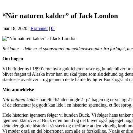
“Når naturen kalder” af Jack London
mar 18, 2020
|
Romaner
|
0
|
Reklame – dette er et sponsoreret anmeldereksemplar fra forlaget, 
Om bogen
Vi befinder os i 1890’erne hvor guldfeberen raser og hunde bliver brugt
bliver fragtet til Alaska hvor han nu skal tjene som slædehund og dette 
stærkeste overlever – og gennem dette hårde liv hører Buck også at natu
Min anmeldelse
Når naturen kalder
har efterhånden nogle år på bagen og er vel også 
af de elementer jeg godt kan lide i en historie: spænding, et flot sprog
Hele historien igennem følger vi hunden Buck. Vi følger hans tanker 
igennem klar over at Buck er en hund og det bliver også påpeget nogle
dette der gjorde historien så stærk og medførte at den virkelig krøb un
Vi møder også en del bipersoner, som alle er forskellige. Nogle er di