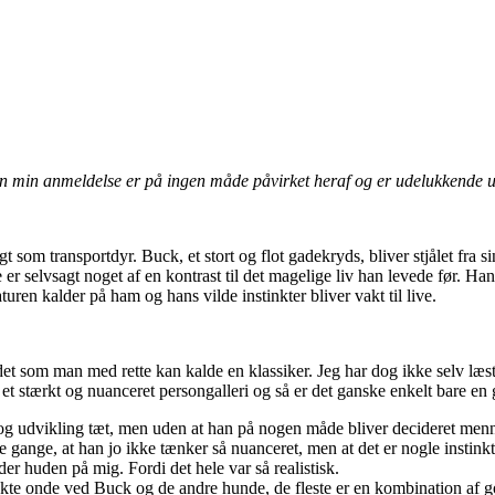
men min anmeldelse er på ingen måde påvirket heraf og er udelukkende
 som transportdyr. Buck, et stort og flot gadekryds, bliver stjålet fra 
er selvsagt noget af en kontrast til det magelige liv han levede før. Han
ren kalder på ham og hans vilde instinkter bliver vakt til live.
det som man med rette kan kalde en klassiker. Jeg har dog ikke selv læs
, et stærkt og nuanceret persongalleri og så er det ganske enkelt bare en 
og udvikling tæt, men uden at han på nogen måde bliver decideret mennes
 gange, at han jo ikke tænker så nuanceret, men at det er nogle instink
der huden på mig. Fordi det hele var så realistisk.
rekte onde ved Buck og de andre hunde, de fleste er en kombination af g