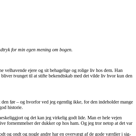
 udtryk for min egen mening om bogen.
sine velhavende ejere og sit behagelige og rolige liv hos dem. Han
 bliver tvunget til at stifte bekendtskab med det vilde liv hvor kun den
t den før – og hvorfor ved jeg egentlig ikke, for den indeholder mange
god historie.
keliggjort og det kan jeg virkelig godt lide. Man er hele vejen
tive fornemmelser der dukker op hos ham. Og jeg tror netop at det var
odt og ondt og nogle andre har en overvægt af de gode værdier i sig-