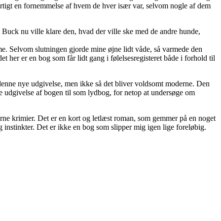
hurtigt en fornemmelse af hvem de hver især var, selvom nogle af dem
m Buck nu ville klare den, hvad der ville ske med de andre hunde,
me. Selvom slutningen gjorde mine øjne lidt våde, så varmede den
t her er en bog som får lidt gang i følelsesregisteret både i forhold til
t i denne nye udgivelse, men ikke så det bliver voldsomt moderne. Den
gere udgivelse af bogen til som lydbog, for netop at undersøge om
derne krimier. Det er en kort og letlæst roman, som gemmer på en noget
 instinkter. Det er ikke en bog som slipper mig igen lige foreløbig.