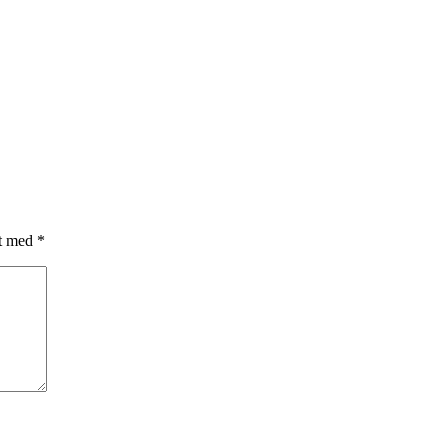
et med
*