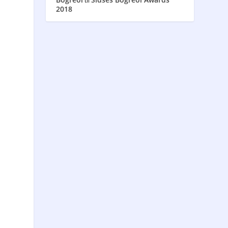
til
2018
r