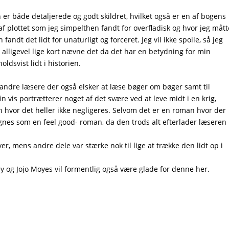
 er både detaljerede og godt skildret, hvilket også er en af bogens
f plottet som jeg simpelthen fandt for overfladisk og hvor jeg mått
andt det lidt for unaturligt og forceret. Jeg vil ikke spoile, så jeg
 alligevel lige kort nævne det da det har en betydning for min
ldsvist lidt i historien.
 andre læsere der også elsker at læse bøger om bøger samt til
n vis portrætterer noget af det svære ved at leve midt i en krig,
n hvor det heller ikke negligeres. Selvom det er en roman hvor der
egnes som en feel good- roman, da den trods alt efterlader læseren
ver, mens andre dele var stærke nok til lige at trække den lidt op i
y og Jojo Moyes vil formentlig også være glade for denne her.