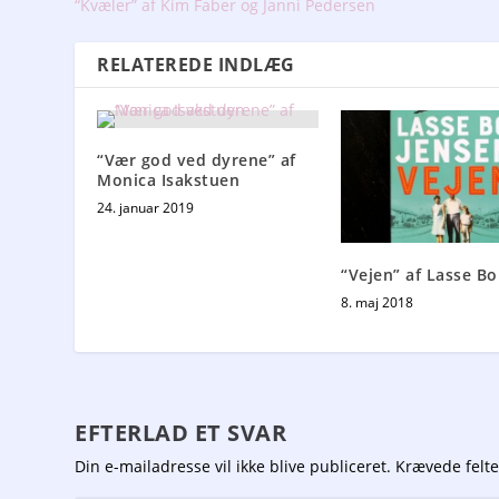
“Kvæler” af Kim Faber og Janni Pedersen
RELATEREDE INDLÆG
“Vær god ved dyrene” af
Monica Isakstuen
24. januar 2019
“Vejen” af Lasse Bo
8. maj 2018
EFTERLAD ET SVAR
Din e-mailadresse vil ikke blive publiceret.
Krævede felt