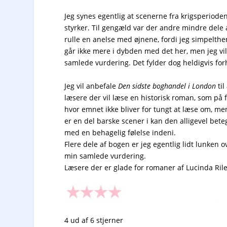
Jeg synes egentlig at scenerne fra krigsperioden
styrker. Til gengæld var der andre mindre dele a
rulle en anelse med øjnene, fordi jeg simpelthen f
går ikke mere i dybden med det her, men jeg vil
samlede vurdering. Det fylder dog heldigvis forho
Jeg vil anbefale
Den sidste boghandel i London
til
læsere der vil læse en historisk roman, som på fi
hvor emnet ikke bliver for tungt at læse om, me
er en del barske scener i kan den alligevel bet
med en behagelig følelse indeni.
Flere dele af bogen er jeg egentlig lidt lunken o
min samlede vurdering.
Læsere der er glade for romaner af Lucinda Rile
4 ud af 6 stjerner