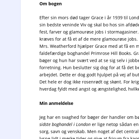
Om bogen
Efter sin mors død tager Grace i år 1939 til Lo
sin bedste veninde Viv og skal bo hos sin afdø
fest, farver og glamourøse jobs i stormagasiner.
kræves for at få et af de mere glamourøse jobs. 
Mrs. Weatherford hjælper Grace med at få en mi
faldefærdige boghandel Primrose Hill Books. Grace
bøger og hun har svært ved at se sig selv i job
forretning. Hun beslutter sig dog for at få det
arbejdet. Dette er dog godt hjulpet på vej af b
Det hele er dog ikke rosenrødt og skønt. For kr
hverdag fyldt med angst og ængstelighed, hvi
Min anmeldelse
Jeg har en svaghed for bøger der handler om bø
sidste boghandel i London
er lige netop sådan en
sorg, savn og venskab. Men noget af det centr
lysne lidt i mørke tider og give at frirum fra ka