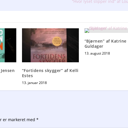
“Hvor lyset slipper ind” af L
“Bjørnen” af Katrine
Guldager
13. august 2018
 Jensen
“Fortidens skygger” af Kelli
Estes
13. januar 2018
er er markeret med
*