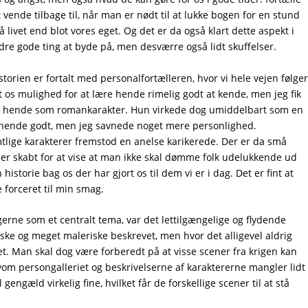
vende tilbage til, når man er nødt til at lukke bogen for en stund
livet end blot vores eget. Og det er da også klart dette aspekt i
re gode ting at byde på, men desværre også lidt skuffelser.
storien er fortalt med personalfortælleren, hvor vi hele vejen følge
 os mulighed for at lære hende rimelig godt at kende, men jeg fik
nde hende som romankarakter. Hun virkede dog umiddelbart som en
k hende godt, men jeg savnede noget mere personlighed.
tlige karakterer fremstod en anelse karikerede. Der er da små
 er skabt for at vise at man ikke skal dømme folk udelukkende ud
 historie bag os der har gjort os til dem vi er i dag. Det er fint at
 forceret til min smag.
gerne som et centralt tema, var det lettilgængelige og flydende
ske og meget maleriske beskrevet, men hvor det alligevel aldrig
t. Man skal dog være forberedt på at visse scener fra krigen kan
lvom persongalleriet og beskrivelserne af karaktererne mangler lidt
gengæld virkelig fine, hvilket får de forskellige scener til at stå