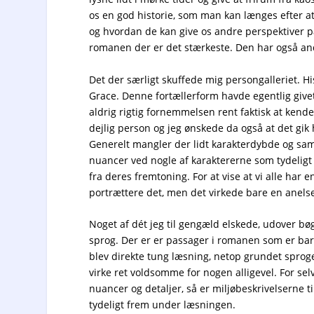
os en god historie, som man kan længes efter at 
og hvordan de kan give os andre perspektiver på 
romanen der er det stærkeste. Den har også and
Det der særligt skuffede mig persongalleriet. Hi
Grace. Denne fortællerform havde egentlig givet
aldrig rigtig fornemmelsen rent faktisk at ke
dejlig person og jeg ønskede da også at det gi
Generelt mangler der lidt karakterdybde og sam
nuancer ved nogle af karaktererne som tydeligt
fra deres fremtoning. For at vise at vi alle har en
portrættere det, men det virkede bare en anelse
Noget af dét jeg til gengæld elskede, udover bø
sprog. Der er er passager i romanen som er bar
blev direkte tung læsning, netop grundet sproge
virke ret voldsomme for nogen alligevel. For se
nuancer og detaljer, så er miljøbeskrivelserne til 
tydeligt frem under læsningen.