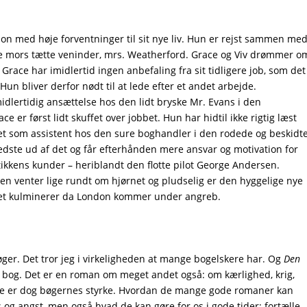
ndon med høje forventninger til sit nye liv. Hun er rejst sammen me
de mors tætte veninder, mrs. Weatherford. Grace og Viv drømmer o
 Grace har imidlertid ingen anbefaling fra sit tidligere job, som det
Hun bliver derfor nødt til at lede efter et andet arbejde.
dlertidig ansættelse hos den lidt bryske Mr. Evans i den
 er først lidt skuffet over jobbet. Hun har hidtil ikke rigtig læst
bet som assistent hos den sure boghandler i den rodede og beskidt
 bedste ud af det og får efterhånden mere ansvar og motivation for
utikkens kunder – heriblandt den flotte pilot George Andersen.
igen venter lige rundt om hjørnet og pludselig er den hyggelige nye
lket kulminerer da London kommer under angreb.
ger. Det tror jeg i virkeligheden at mange bogelskere har. Og
Den
 bog. Det er en roman om meget andet også: om kærlighed, krig,
ale er dog bøgernes styrke. Hvordan de mange gode romaner kan
os og angst, men også hvad de kan gøre for os i gode tider: fortælle