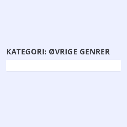
KATEGORI:
ØVRIGE GENRER
NOVELLIX-BOKSENE
af
Sidse
|
okt 27, 2021
|
Blog
,
Øvrige genrer
|
0
|
Anmeldereksemplarer fra: Novellix. Mine
anmeldelser er dog på ingen måde påvirket heraf og
er...