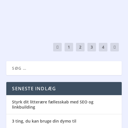
anmeldereksemplar fra forlaget People’s Press, men
min...
LÆS MERE
1
2
3
4
SENESTE INDLÆG
Styrk dit litterære fællesskab med SEO og
linkbuilding
3 ting, du kan bruge din dymo til