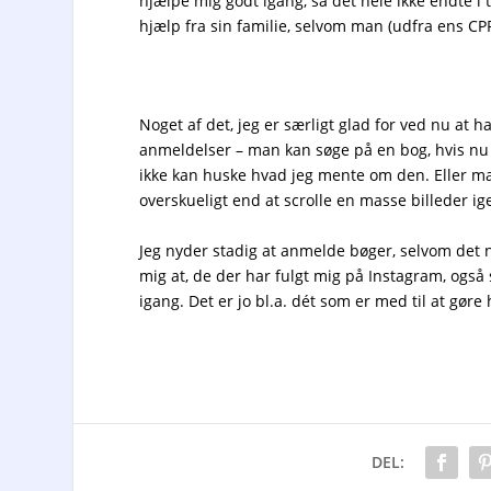
hjælpe mig godt igang, så det hele ikke endte i t
hjælp fra sin familie, selvom man (udfra ens 
Noget af det, jeg er særligt glad for ved nu at 
anmeldelser – man kan søge på en bog, hvis nu
ikke kan huske hvad jeg mente om den. Eller man
overskueligt end at scrolle en masse billeder 
Jeg nyder stadig at anmelde bøger, selvom det 
mig at, de der har fulgt mig på Instagram, også 
igang. Det er jo bl.a. dét som er med til at gøre 
DEL: