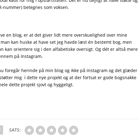
otal kaos for mig i opstartsfasen. Det er nu dejligt at have støtte og
CPR-nummer) betegnes som voksen.
have en blog, er at det giver lidt mere overskuelighed over mine
 man kan huske at have set jeg havde læst én bestemt bog, men
 kan orientere sig i den alfabetiske oversigt. Og dét er altså mere
igennem på Instagram.
nu foregår herinde på min blog og ikke på Instagram og det glæder
støtter mig i dette nye projekt og at der fortsat er gode bogsnakke
hele dette projekt sjovt og hyggeligt.
SATS: