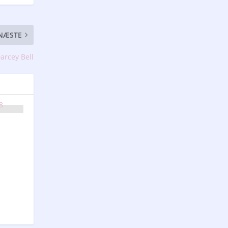
NÆSTE
Darcey Bell
8