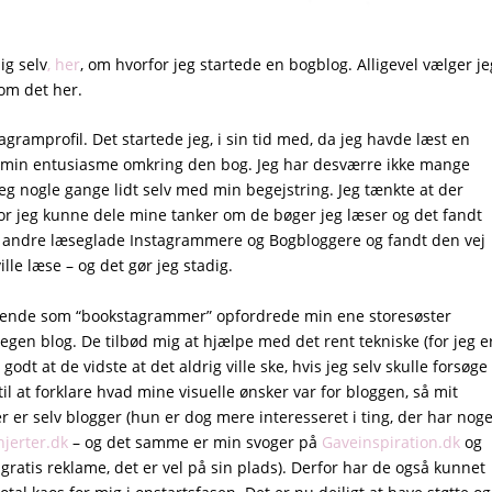
ig selv
, her
, om hvorfor jeg startede en bogblog. Alligevel vælger je
 om det her.
gramprofil. Det startede jeg, i sin tid med, da jeg havde læst en
le min entusiasme omkring den bog. Jeg har desværre ikke mange
g nogle gange lidt selv med min begejstring. Jeg tænkte at der
or jeg kunne dele mine tanker om de bøger jeg læser og det fandt
lge andre læseglade Instagrammere og Bogbloggere og fandt den vej
ille læse – og det gør jeg stadig.
ukkende som “bookstagrammer” opfordrede min ene storesøster
 egen blog. De tilbød mig at hjælpe med det rent tekniske (for jeg e
godt at de vidste at det aldrig ville ske, hvis jeg selv skulle forsøge
l at forklare hvad mine visuelle ønsker var for bloggen, så mit
 er selv blogger (hun er dog mere interesseret i ting, der har noge
jerter.dk
– og det samme er min svoger på
Gaveinspiration.dk
og
 gratis reklame, det er vel på sin plads). Derfor har de også kunnet