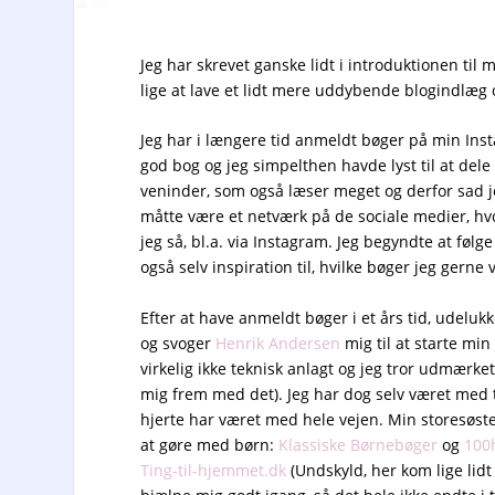
Jeg har skrevet ganske lidt i introduktionen til m
lige at lave et lidt mere uddybende blogindlæg
Jeg har i længere tid anmeldt bøger på min Insta
god bog og jeg simpelthen havde lyst til at de
veninder, som også læser meget og derfor sad je
måtte være et netværk på de sociale medier, hv
jeg så, bl.a. via Instagram. Jeg begyndte at fø
også selv inspiration til, hvilke bøger jeg gerne v
Efter at have anmeldt bøger i et års tid, udel
og svoger
Henrik Andersen
mig til at starte min
virkelig ikke teknisk anlagt og jeg tror udmærket 
mig frem med det). Jeg har dog selv været med ti
hjerte har været med hele vejen. Min storesøster
at gøre med børn:
Klassiske Børnebøger
og
100h
Ting-til-hjemmet.dk
(Undskyld, her kom lige lidt