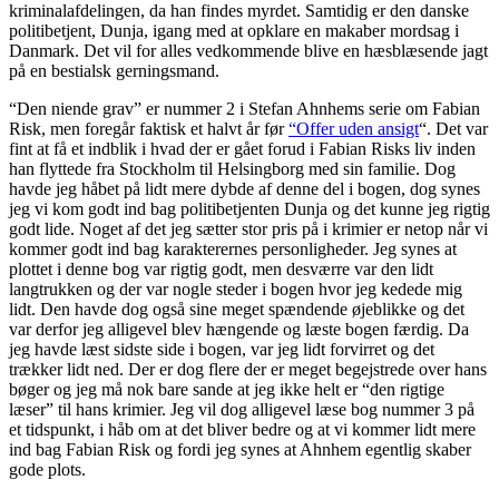
kriminalafdelingen, da han findes myrdet. Samtidig er den danske
politibetjent, Dunja, igang med at opklare en makaber mordsag i
Danmark. Det vil for alles vedkommende blive en hæsblæsende jagt
på en bestialsk gerningsmand.
“Den niende grav” er nummer 2 i Stefan Ahnhems serie om Fabian
Risk, men foregår faktisk et halvt år før
“Offer uden ansigt
“. Det var
fint at få et indblik i hvad der er gået forud i Fabian Risks liv inden
han flyttede fra Stockholm til Helsingborg med sin familie. Dog
havde jeg håbet på lidt mere dybde af denne del i bogen, dog synes
jeg vi kom godt ind bag politibetjenten Dunja og det kunne jeg rigtig
godt lide. Noget af det jeg sætter stor pris på i krimier er netop når vi
kommer godt ind bag karakterernes personligheder. Jeg synes at
plottet i denne bog var rigtig godt, men desværre var den lidt
langtrukken og der var nogle steder i bogen hvor jeg kedede mig
lidt. Den havde dog også sine meget spændende øjeblikke og det
var derfor jeg alligevel blev hængende og læste bogen færdig. Da
jeg havde læst sidste side i bogen, var jeg lidt forvirret og det
trækker lidt ned. Der er dog flere der er meget begejstrede over hans
bøger og jeg må nok bare sande at jeg ikke helt er “den rigtige
læser” til hans krimier. Jeg vil dog alligevel læse bog nummer 3 på
et tidspunkt, i håb om at det bliver bedre og at vi kommer lidt mere
ind bag Fabian Risk og fordi jeg synes at Ahnhem egentlig skaber
gode plots.