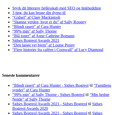
Styrk dit litterære fællesskab med SEO og linkbuilding
3 ting, du kan bruge din dymo til
“Gidsel” af Clare Mackintosh
“Skønne verden, hvor er du” af Sally Rooney
“Blindt raseri” af Cara Hunter
“99% min” af Sally Thorne
“Blå toner” af Anne Cathrine Bomann
Sidses Bogreol Awards 2021
“Den lange vej hjem” af Louise Penny
“Flere historier fra caféen i Cornwall” af Lucy Diamond
Seneste kommentarer
"Blindt raseri" af Cara Hunter - Sidses Bogreol
til
“Familiens
synder” af Cara Hunter
"99% min" af Sally Thorne - Sidses Bogreol
til
“Min bedste
fjende” af Sally Thorne
Sidses Bogreol Awards 2021 - Sidses Bogreol
til
Sidses
Bogreol Awards 2020
Sidses Bogreol Awards 2021 - Sidses Bogreol
til
Sidses