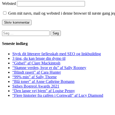
Websted
Gem mit navn, mail og websted i denne browser til næste gang j
Søg
efter:
Seneste indlæg
Styrk dit litterære fællesskab med SEO og linkbuilding
3 ting, du kan bruge din dymo til
“Gidsel” af Clare Mackintosh
“Skønne verden, hvor er du” af Sally Rooney
“Blindt raseri” af Cara Hunter
“99% min” af Sally Thorne
“Blå toner” af Anne Cathrine Bomann
Sidses Bogreol Awards 2021
“Den lange vej hjem” af Louise Penny
“Flere historier fra caféen i Cornwall” af Lucy Diamond