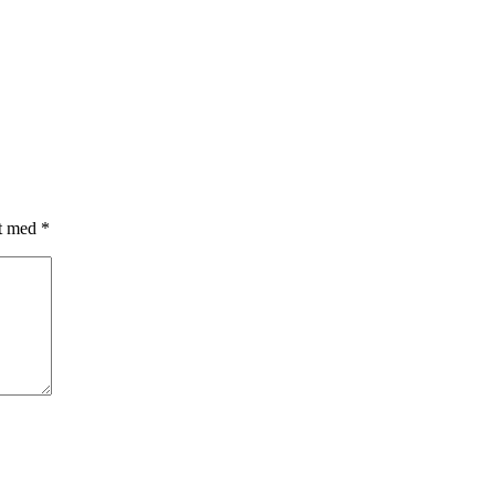
et med
*