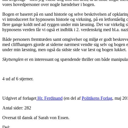
vores hovedpersoner over nogle hændelser i bogen.
Bogen er baseret på en sand historie og selve beskrivelsen af opklari
vi introduceret for hypnosens historie og virkning, på en letforståe
flere gange koldt ned ad ryggen under min læsning. Det var virkel
hypnosens verden får vi også et indblik i 2. verdenskrig med bl.a. na
Både personers fremtræden samt omgivelser og miljø er godt beskrevet
med cliffhangers gjorde at siderne nærmest vendte sig selv og bogen 
under min læsning, men også da sidste side var læst og bogen lukket.
Skytsenglen
er en interessant og spændende thriller om både manipula
4 ud af 6 stjerner.
Udgivet af forlaget
Hr. Ferdinand
(en del af
Politikens Forlag
, maj 20
Antal sider: 282
Oversat til dansk af Sarah von Essen.
Del: