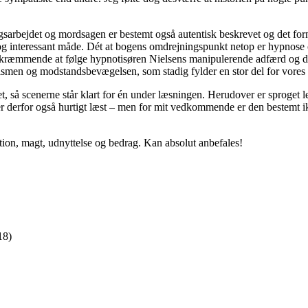
ngsarbejdet og mordsagen er bestemt også autentisk beskrevet og det fo
lig og interessant måde. Dét at bogens omdrejningspunkt netop er hypno
ig skræmmende at følge hypnotisøren Nielsens manipulerende adfærd o
zismen og modstandsbevægelsen, som stadig fylder en stor del for vores 
, så scenerne står klart for én under læsningen. Herudover er sproget 
er derfor også hurtigt læst – men for mit vedkommende er den bestemt ik
tion, magt, udnyttelse og bedrag. Kan absolut anbefales!
18)