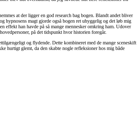
rnemmes at der ligger en god research bag bogen. Blandt andet bliver
se og hypnosens magt gjorde også bogen ret uhyggelig og det løb mig
g den effekt han havde på så mange mennesker omkring ham. Udover
hovedpersoner, på det tidspunkt hvor historien foregår.
lettilgængeligt og flydende. Dette kombineret med de mange sceneskift
ke hurtigt glemt, da den skabte nogle refleksioner hos mig både