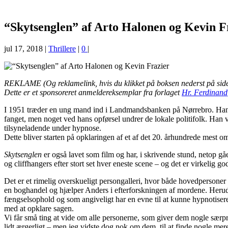
“Skytsenglen” af Arto Halonen og Kevin F
jul 17, 2018
|
Thrillere
|
0
|
REKLAME (Og reklamelink, hvis du klikket på boksen nederst på siden
Dette er et sponsoreret anmeldereksemplar fra forlaget
Hr. Ferdinand
I 1951 træder en ung mand ind i Landmandsbanken på Nørrebro. Han vi
fanget, men noget ved hans opførsel undrer de lokale politifolk. Han 
tilsyneladende under hypnose.
Dette bliver starten på opklaringen af et af det 20. århundrede mest
om
Skytsenglen
er også lavet som film og har, i skrivende stund, netop 
og cliffhangers efter stort set hver eneste scene – og det er virkelig g
Det er et rimelig overskueligt persongalleri, hvor både hovedpersoner
en boghandel og hjælper Anders i efterforskningen af mordene. Heru
fængselsophold og som angiveligt har en evne til at kunne hypnotise
med at opklare sagen.
Vi får små ting at vide om alle personerne, som giver dem nogle særp
lidt ærgerligt – men jeg vidste dog nok om dem, til at finde nogle mere