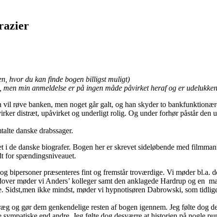
razier
, hvor du kan finde bogen billigst muligt)
, men min anmeldelse er på ingen måde påvirket heraf og er udelukke
l røve banken, men noget går galt, og han skyder to bankfunktionærer
virker distræt, upåvirket og underligt rolig. Og under forhør påstår de
talte danske drabssager.
gået i de danske biografer. Bogen her er skrevet sideløbende med filmma
odt for spændingsniveauet.
 og bipersoner præsenteres fint og fremstår troværdige. Vi møder bl.a.
dover møder vi Anders’ kolleger samt den anklagede Hardrup og en man
re. Sidst,men ikke mindst, møder vi hypnotisøren Dabrowski, som tidlig
ræg og gør dem genkendelige resten af bogen igennem. Jeg følte dog des
 sympatiske end andre. Jeg følte dog desværre at historien på nogle punkt