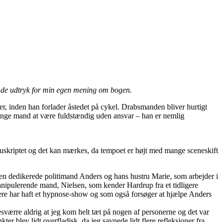
nde udtryk for min egen mening om bogen.
, inden han forlader åstedet på cykel. Drabsmanden bliver hurtigt
n unge mand at være fuldstændig uden ansvar – han er nemlig
nuskriptet og det kan mærkes, da tempoet er højt med mange sceneskift
 den dedikerede politimand Anders og hans hustru Marie, som arbejder i
ipulerende mand, Nielsen, som kender Hardrup fra et tidligere
ere har haft et hypnose-show og som også forsøger at hjælpe Anders
værre aldrig at jeg kom helt tæt på nogen af personerne og det var
er blev lidt overfladisk, da jeg savnede lidt flere refleksioner fra