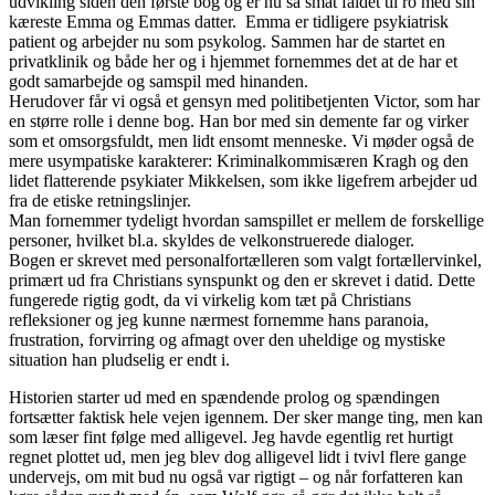
udvikling siden den første bog og er nu så småt faldet til ro med sin
kæreste Emma og Emmas datter. Emma er tidligere psykiatrisk
patient og arbejder nu som psykolog. Sammen har de startet en
privatklinik og både her og i hjemmet fornemmes det at de har et
godt samarbejde og samspil med hinanden.
Herudover får vi også et gensyn med politibetjenten Victor, som har
en større rolle i denne bog. Han bor med sin demente far og virker
som et omsorgsfuldt, men lidt ensomt menneske. Vi møder også de
mere usympatiske karakterer: Kriminalkommisæren Kragh og den
lidet flatterende psykiater Mikkelsen, som ikke ligefrem arbejder ud
fra de etiske retningslinjer.
Man fornemmer tydeligt hvordan samspillet er mellem de forskellige
personer, hvilket bl.a. skyldes de velkonstruerede dialoger.
Bogen er skrevet med personalfortælleren som valgt fortællervinkel,
primært ud fra Christians synspunkt og den er skrevet i datid. Dette
fungerede rigtig godt, da vi virkelig kom tæt på Christians
refleksioner og jeg kunne nærmest fornemme hans paranoia,
frustration, forvirring og afmagt over den uheldige og mystiske
situation han pludselig er endt i.
Historien starter ud med en spændende prolog og spændingen
fortsætter faktisk hele vejen igennem. Der sker mange ting, men kan
som læser fint følge med alligevel. Jeg havde egentlig ret hurtigt
regnet plottet ud, men jeg blev dog alligevel lidt i tvivl flere gange
undervejs, om mit bud nu også var rigtigt – og når forfatteren kan