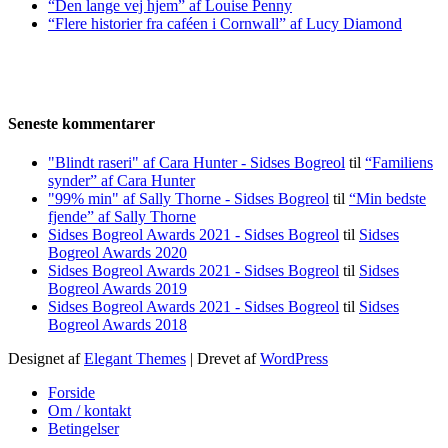
“Den lange vej hjem” af Louise Penny
“Flere historier fra caféen i Cornwall” af Lucy Diamond
Seneste kommentarer
"Blindt raseri" af Cara Hunter - Sidses Bogreol
til
“Familiens
synder” af Cara Hunter
"99% min" af Sally Thorne - Sidses Bogreol
til
“Min bedste
fjende” af Sally Thorne
Sidses Bogreol Awards 2021 - Sidses Bogreol
til
Sidses
Bogreol Awards 2020
Sidses Bogreol Awards 2021 - Sidses Bogreol
til
Sidses
Bogreol Awards 2019
Sidses Bogreol Awards 2021 - Sidses Bogreol
til
Sidses
Bogreol Awards 2018
Designet af
Elegant Themes
| Drevet af
WordPress
Forside
Om / kontakt
Betingelser