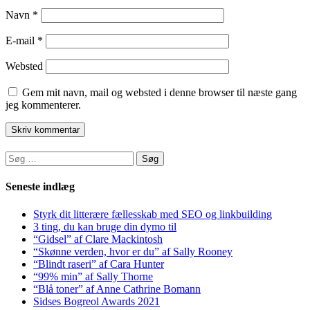
Navn
*
E-mail
*
Websted
Gem mit navn, mail og websted i denne browser til næste gang
jeg kommenterer.
Søg
efter:
Seneste indlæg
Styrk dit litterære fællesskab med SEO og linkbuilding
3 ting, du kan bruge din dymo til
“Gidsel” af Clare Mackintosh
“Skønne verden, hvor er du” af Sally Rooney
“Blindt raseri” af Cara Hunter
“99% min” af Sally Thorne
“Blå toner” af Anne Cathrine Bomann
Sidses Bogreol Awards 2021