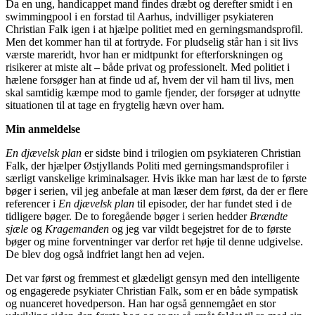
Da en ung, handicappet mand findes dræbt og derefter smidt i en
swimmingpool i en forstad til Aarhus, indvilliger psykiateren
Christian Falk igen i at hjælpe politiet med en gerningsmandsprofil.
Men det kommer han til at fortryde. For pludselig står han i sit livs
værste mareridt, hvor han er midtpunkt for efterforskningen og
risikerer at miste alt – både privat og professionelt. Med politiet i
hælene forsøger han at finde ud af, hvem der vil ham til livs, men
skal samtidig kæmpe mod to gamle fjender, der forsøger at udnytte
situationen til at tage en frygtelig hævn over ham.
Min anmeldelse
En djævelsk plan
er sidste bind i trilogien om psykiateren Christian
Falk, der hjælper Østjyllands Politi med gerningsmandsprofiler i
særligt vanskelige kriminalsager. Hvis ikke man har læst de to første
bøger i serien, vil jeg anbefale at man læser dem først, da der er flere
referencer i
En djævelsk plan
til episoder, der har fundet sted i de
tidligere bøger. De to foregående bøger i serien hedder
Brændte
sjæle
og
Kragemanden
og jeg var vildt begejstret for de to første
bøger og mine forventninger var derfor ret høje til denne udgivelse.
De blev dog også indfriet langt hen ad vejen.
Det var først og fremmest et glædeligt gensyn med den intelligente
og engagerede psykiater Christian Falk, som er en både sympatisk
og nuanceret hovedperson. Han har også gennemgået en stor