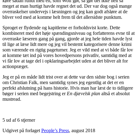
køre sådan rundt med én, som Wolf gør, så gør det ikke helt så
meget at man hurtigt havde regnet det ud. Der var dog også mange
overraskelser undervejs i læsningen og jeg kan godt afsløre at de
bliver ved med at komme helt frem til det allersidste punktum.
Sproget er flydende og kapitlerne er forholdsvist korte. Dette
kombineret med det høje spændingsniveau og forfatterens evne til at
overraske læseren gang på gang, gjorde at jeg hele tiden havde lyst
til lige at læse lidt mere og jeg vil bestemt kategorisere denne krimi
som værende en rigtig pageturner. Jeg er vild med at vi både får lov
at komme tæt ind på vores hovedpersons privatliv, samtidig med at
vi får lov at tage del i opklaringsarbejdet uden at det bliver alt for
actionpræget.
Jeg er på en måde lidt trist over at dette var den sidste bog i serien
om Christian Falk, men samtidig synes jeg egentlig at det er en
perfekt afslutning på hans historie. Hvis man har læst de to tidligere
bøger i serien med begejstring er
En djævelsk plan
altså et absolut
mustread.
5 ud af 6 stjerner
Udgivet på forlaget
People’s Press
, august 2018