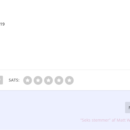
19
SATS:
“Seks stemmer” af Matt 