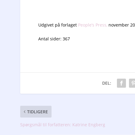
Udgivet på forlaget
People’s Press,
november 20
Antal sider: 367
DEL:
TIDLIGERE
Spørgsmål til forfatteren: Katrine Engberg