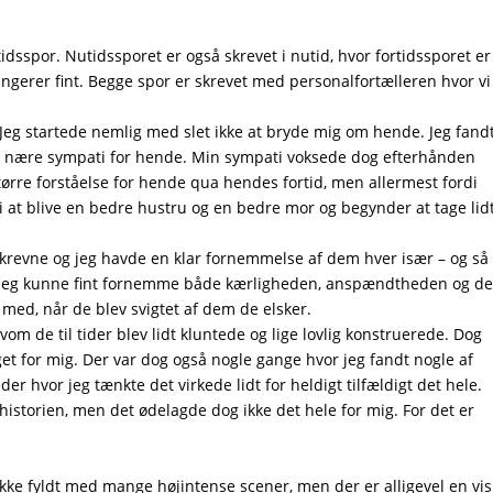
rtidsspor. Nutidssporet er også skrevet i nutid, hvor fortidssporet er
ungerer fint. Begge spor er skrevet med personalfortælleren hvor vi
. Jeg startede nemlig med slet ikke at bryde mig om hende. Jeg fand
t nære sympati for hende. Min sympati voksede dog efterhånden
større forståelse for hende qua hendes fortid, men allermest fordi
 i at blive en bedre hustru og en bedre mor og begynder at tage lid
skrevne og jeg havde en klar fornemmelse af dem hver især – og så
. Jeg kunne fint fornemme både kærligheden, anspændtheden og d
 med, når de blev svigtet af dem de elsker.
om de til tider blev lidt kluntede og lige lovlig konstruerede. Dog
et for mig. Der var dog også nogle gange hvor jeg fandt nogle af
er hvor jeg tænkte det virkede lidt for heldigt tilfældigt det hele.
 historien, men det ødelagde dog ikke det hele for mig. For det er
kke fyldt med mange højintense scener, men der er alligevel en vis