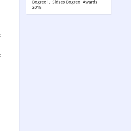
Bogreol
Sidses Bogreol Awards
til
2018
t
t
e