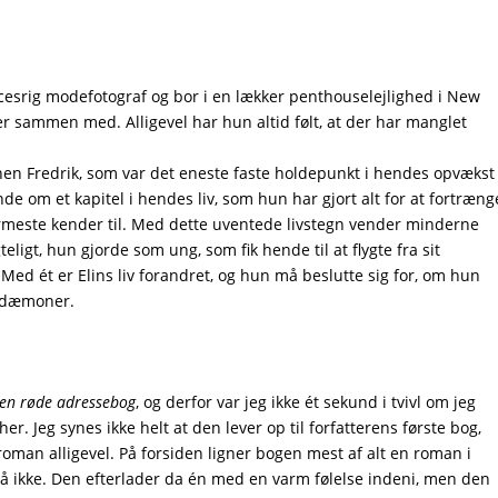
uccesrig modefotograf og bor i en lækker penthouselejlighed i New
r sammen med. Alligevel har hun altid følt, at der har manglet
en Fredrik, som var det eneste faste holdepunkt i hendes opvækst
e om et kapitel i hendes liv, som hun har gjort alt for at fortræng
este kender til. Med dette uventede livstegn vender minderne
ligt, hun gjorde som ung, som fik hende til at flygte fra sit
Med ét er Elins liv forandret, og hun må beslutte sig for, om hun
ne dæmoner.
en røde adressebog
, og derfor var jeg ikke ét sekund i tvivl om jeg
. Jeg synes ikke helt at den lever op til forfatterens første bog,
oman alligevel. På forsiden ligner bogen mest af alt en roman i
så ikke. Den efterlader da én med en varm følelse indeni, men den