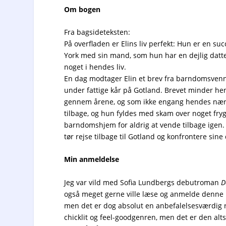
Om bogen
Fra bagsideteksten:
På overfladen er Elins liv perfekt: Hun er en s
York med sin mand, som hun har en dejlig datte
noget i hendes liv.
En dag modtager Elin et brev fra barndomsvenn
under fattige kår på Gotland. Brevet minder hend
gennem årene, og som ikke engang hendes nærm
tilbage, og hun fyldes med skam over noget frygte
barndomshjem for aldrig at vende tilbage igen. 
tør rejse tilbage til Gotland og konfrontere si
Min anmeldelse
Jeg var vild med Sofia Lundbergs debutroman
D
også meget gerne ville læse og anmelde denne her
men det er dog absolut en anbefalelsesværdig r
chicklit og feel-goodgenren, men det er den alt