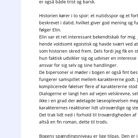
er også både trist og barsk.
Historien kører i to spor: et nutidsspor og et fo
beskrevet i datid, hvilket giver god mening og f
følger Elin.
Elin var et ret interessant bekendtskab for mig
hende voldsomt egoistisk og havde svært ved a
som historien skred frem. Dels fordi jeg fik en 
hun faktisk udvikler sig og udviser en interesse
ansvar for sig selv og sine handlinger.
De bipersoner vi møder i bogen er også fint be
fungerer samspillet mellem karaktererne godt
komplicerede følelser flere af karaktererne stod
Dialogerne er langt hen ad vejen velskrevne, selv
ikke i en grad der ødelagde læseoplevelsen meg
karakterernes reaktioner lidt utroværdige og sted
Det trak lidt ned i forhold til troværdigheden af
altså en fin roman, dette til trods.
Bogens spændingsniveau er lige tilpas. Den er i