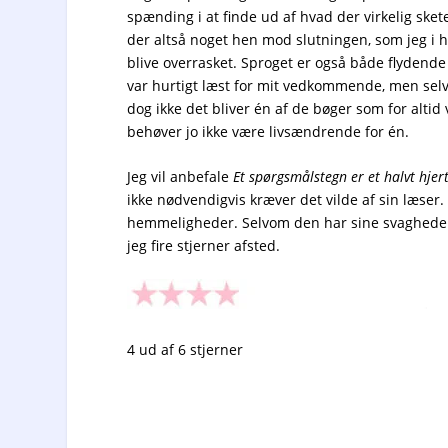
spænding i at finde ud af hvad der virkelig ske
der altså noget hen mod slutningen, som jeg i h
blive overrasket. Sproget er også både flydende og
var hurtigt læst for mit vedkommende, men selvo
dog ikke det bliver én af de bøger som for altid 
behøver jo ikke være livsændrende for én.
Jeg vil anbefale
Et spørgsmålstegn er et halvt hjer
ikke nødvendigvis kræver det vilde af sin læse
hemmeligheder. Selvom den har sine svagheder,
jeg fire stjerner afsted.
4 ud af 6 stjerner