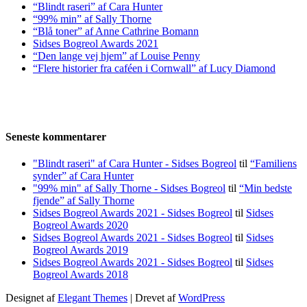
“Blindt raseri” af Cara Hunter
“99% min” af Sally Thorne
“Blå toner” af Anne Cathrine Bomann
Sidses Bogreol Awards 2021
“Den lange vej hjem” af Louise Penny
“Flere historier fra caféen i Cornwall” af Lucy Diamond
Seneste kommentarer
"Blindt raseri" af Cara Hunter - Sidses Bogreol
til
“Familiens
synder” af Cara Hunter
"99% min" af Sally Thorne - Sidses Bogreol
til
“Min bedste
fjende” af Sally Thorne
Sidses Bogreol Awards 2021 - Sidses Bogreol
til
Sidses
Bogreol Awards 2020
Sidses Bogreol Awards 2021 - Sidses Bogreol
til
Sidses
Bogreol Awards 2019
Sidses Bogreol Awards 2021 - Sidses Bogreol
til
Sidses
Bogreol Awards 2018
Designet af
Elegant Themes
| Drevet af
WordPress