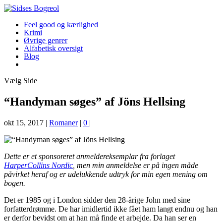
Feel good og kærlighed
Krimi
Øvrige genrer
Alfabetisk oversigt
Blog
Vælg Side
“Handyman søges” af Jöns Hellsing
okt 15, 2017
|
Romaner
|
0
|
Dette er et sponsoreret anmeldereksemplar fra forlaget
HarperCollins Nordic
, men min anmeldelse er på ingen måde
påvirket heraf og er udelukkende udtryk for min egen mening om
bogen.
Det er 1985 og i London sidder den 28-årige John med sine
forfatterdrømme. De har imidlertid ikke fået ham langt endnu og han
er derfor bevidst om at han må finde et arbejde. Da han ser en