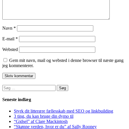
Navn
*
E-mail
*
Websted
Gem mit navn, mail og websted i denne browser til næste gang
jeg kommenterer.
Søg
efter:
Seneste indlæg
Styrk dit litterære fællesskab med SEO og linkbuilding
3 ting, du kan bruge din dymo til
“Gidsel” af Clare Mackintosh
“Skønne verden, hvor er du” af Sally Rooney