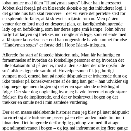
jobannonce med titlen “Handyman søges” bliver han interesseret.
Jobbet skal foregå på en blæsende skotsk ø og det inkluderer logi, i
det gamle hus han skal renovere – det vil være det perfekte sted for
en spirende forfatter, at få skrevet sin første roman. Men på øen
venter der en lord med en desperat plan, en kærlighedshungrende
lady og en befolkning, som har deres egne små kampe. John bliver
forført af ladyen og trækkes ind i nogle små lege, som vil ende med
at få større konsekvenser end han nogensinde havde kunnet forudse.
“Handyman søges” er første del i Hope Island- trilogien.
Allerede fra start af fangede historien mig. Man får lynhurtigt en
fornemmelse af hvordan de forskellige personer er og hvordan det
lille lokalsamfund på øen er, med al den sladder der ofte opstår i de
små afsidesliggende samfund. Hovedpersonen fik jeg hurtigt
sympati med, omend han på nogle tidspunkter er irriterende dum og
ikke tænker på konsekvenserne af de ting han gør – han udvikler sig
dog meget igennem bogen og det er en spændende udvikling at
følge. Der sker dog nogle ting hvor jeg havde forventet nogle større
følelser, fra de implicerede, end der er beskrevet i bogen og det
trækker en smule ned i min samlede vurdering.
Der er en masse sideløbende historier men jeg blev på intet tidspunkt
forvirret og alle historierne passer på en eller anden måde fint ind i
hinanden. Det fungerede derfor rigtig godt og var med til at øge
spændingsniveauet i bogen – og jeg må indrømme at jeg flere gange