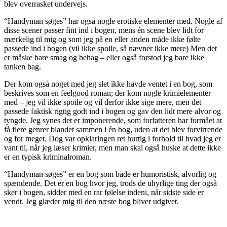
blev overrasket undervejs.
“Handyman søges” har også nogle erotiske elementer med. Nogle af
disse scener passer fint ind i bogen, mens én scene blev lidt for
mærkelig til mig og som jeg på en eller anden måde ikke følte
passede ind i bogen (vil ikke spoile, så nævner ikke mere) Men det
er måske bare smag og behag – eller også forstod jeg bare ikke
tanken bag.
Der kom også noget med jeg slet ikke havde ventet i en bog, som
beskrives som en feelgood roman; der kom nogle krimielementer
med – jeg vil ikke spoile og vil derfor ikke sige mere, men det
passede faktisk rigtig godt ind i bogen og gav den lidt mere alvor og
tyngde. Jeg synes det er imponerende, som forfatteren har formået at
få flere genrer blandet sammen i én bog, uden at det blev forvirrende
og for meget. Dog var opklaringen ret hurtig i forhold til hvad jeg er
vant til, når jeg læser krimier, men man skal også huske at dette ikke
er en typisk kriminalroman.
“Handyman søges” er en bog som både er humoristisk, alvorlig og
spændende. Det er en bog hvor jeg, trods de uhyrlige ting der også
sker i bogen, sidder med en rar følelse indeni, når sidste side er
vendt. Jeg glæder mig til den næste bog bliver udgivet.