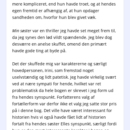
mere kompliceret, end hun havde troet, og at hendes
egen fremtid er afhængig af, at hun opdager
sandheden om, hvorfor hun blev givet væk.
Min søster
var en thriller jeg havde set meget frem til,
da jeg synes den lød vildt spændende. Jeg blev dog
desværre en anelse skuffet, omend den primært
havde gode ting at byde på.
Det der skuffede mig var karaktererne og særligt
hovedpersonen, Irini, som fremstod noget
uselvstændig og lidt patetisk. Jeg havde virkelig svært
ved at nære sympati for hende, hvilket var ret
problematisk da hele bogen er skrevet i jeg-form ud
fra hendes synspunkt. Forfatterens valg af
fortællerform var derfor ikke et valg jeg satte stor pris
på i denne bog. Det ville have været interessant for
historien hvis vi også havde fået lidt af historien
fortalt fra hendes søster Elles synspunkt, særligt fordi