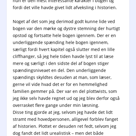
hun er den mest interessante karakter i bogen og
fordi det ville havde givet lidt afveksling i historien.
Noget af det som jeg derimod godt kunne lide ved
bogen var den mørke og dystre stemning der hurtigt
opstod og fortsatte hele bogen igennem. Der er en
underliggende spænding hele bogen igennem,
særligt fordi hvert kapitel også slutter med en lille
cliffhanger, så jeg hele tiden havde lyst til at læse
mere og særligt i den sidste del af bogen stiger
spændingsniveaet en del. Den underliggende
spændings skyldtes desuden at man, som læser,
gerne vil vide hvad det er for en hemmelighed
familien gemmer på. Der var en del plottwists, som
jeg ikke selv havde regnet ud og jeg blev derfor også
overrasket flere gange under min læsning.
Disse ting gjorde at jeg, selvom jeg havde det lidt
stramt med hovedpersonen, alligevel forblev fanget
af historien. Plottet er desuden ret fedt, selvom jeg
dog fandt det lidt urealistisk – men det både