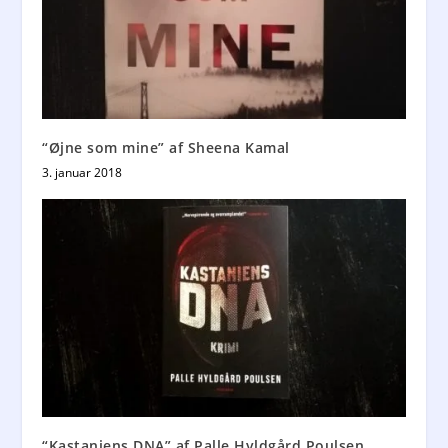
“Øjne som mine” af Sheena Kamal
3. januar 2018
“Kastaniens DNA” af Palle Hyldgård Poulsen