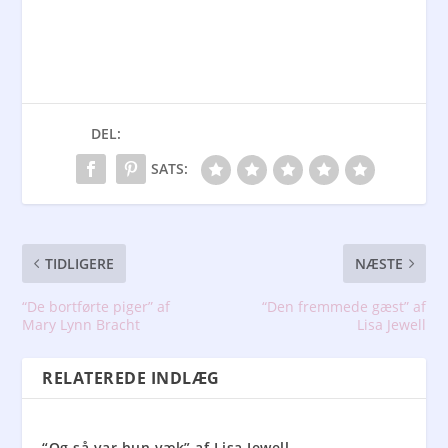
DEL:
SATS:
TIDLIGERE
NÆSTE
“De bortførte piger” af
“Den fremmede gæst” af
Mary Lynn Bracht
Lisa Jewell
RELATEREDE INDLÆG
“Og så var hun væk” af Lisa Jewell