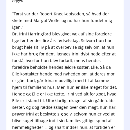
bogen.
“Først var der Robert Kneel-episoden, så hvad der
skete med Margot Wolfe, og nu har hun fundet mig
igen.”
Dr. Irini Harringford blev givet væk af sine forældre
lige før hendes fire års fødselsdag. Selvom hun har
brugt hele sit liv på at overbevise sig selv om, at hun
ikke har brug for dem, længes Irini dybt nede efter at
forstå, hvorfor hun blev forladt, mens hendes
forældre beholdte hendes ældre søster, Elle. Så da
Elle kontakter hende med nyheden om, at deres mor
er gået bort, går Irina modvilligt med til at komme
hjem til familiens hus. Men hun er ikke meget for det.
Hende og Elle er ikke tætte. Irini ved alt for godt, hvad
Elle er i stand til. Uforklarligt draget af sin gådefulde
søster, og dog rædselsslagen over den magt, hun har,
prøver Irini at beskytte sig selv, selvom hun er ved at
blive suget tilbage ind i sin families giftige spind af
hemmeligheder … og snart indser hun, at fortiden er