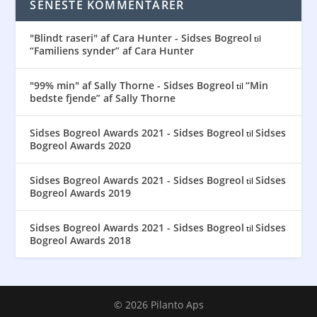
SENESTE KOMMENTARER
"Blindt raseri" af Cara Hunter - Sidses Bogreol
til
“Familiens synder” af Cara Hunter
"99% min" af Sally Thorne - Sidses Bogreol
“Min
til
bedste fjende” af Sally Thorne
Sidses Bogreol Awards 2021 - Sidses Bogreol
Sidses
til
Bogreol Awards 2020
Sidses Bogreol Awards 2021 - Sidses Bogreol
Sidses
til
Bogreol Awards 2019
Sidses Bogreol Awards 2021 - Sidses Bogreol
Sidses
til
Bogreol Awards 2018
© 2026 Pilanto Aps