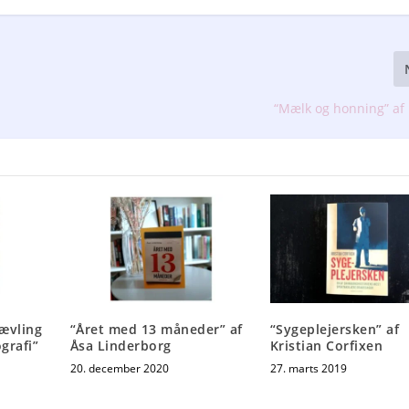
“Mælk og honning” af
rævling
“Året med 13 måneder” af
“Sygeplejersken” af
grafi”
Åsa Linderborg
Kristian Corfixen
20. december 2020
27. marts 2019