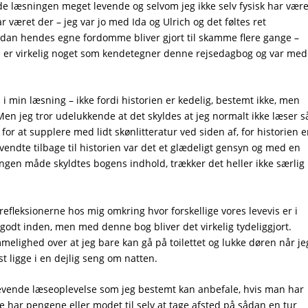
e læsningen meget levende og selvom jeg ikke selv fysisk har være
 har været der – jeg var jo med Ida og Ulrich og det føltes ret
ordan hendes egne fordomme bliver gjort til skamme flere gange –
er virkelig noget som kendetegner denne rejsedagbog og var med
 i min læsning – ikke fordi historien er kedelig, bestemt ikke, men
g. Men jeg tror udelukkende at det skyldes at jeg normalt ikke læser s
r at supplere med lidt skønlitteratur ved siden af, for historien e
g vendte tilbage til historien var det et glædeligt gensyn og med en
 ingen måde skyldtes bogens indhold, trækker det heller ikke særlig
 refleksionerne hos mig omkring hvor forskellige vores levevis er i
o godt inden, men med denne bog bliver det virkelig tydeliggjort.
melighed over at jeg bare kan gå på toilettet og lukke døren når je
t ligge i en dejlig seng om natten.
 levende læseoplevelse som jeg bestemt kan anbefale, hvis man har
 lige har pengene eller modet til selv at tage afsted på sådan en tur