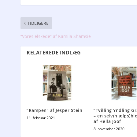
TIDLIGERE
“Vores elskede” af Kamila Shamsie
RELATEREDE INDLÆG
“Rampen” af Jesper Stein
“Tvilling Yndling G
– en selv(hjælps)bio
11. februar 2021
af Hella Joof
8. november 2020