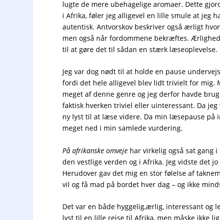
lugte de mere ubehagelige aromaer. Dette gjord
i Afrika, føler jeg alligevel en lille smule at jeg
autentisk. Antvorskov beskriver også ærligt hv
men også når fordommene bekræftes. Ærlighed 
til at gøre det til sådan en stærk læseoplevelse.
Jeg var dog nødt til at holde en pause undervejs
fordi det hele alligevel blev lidt trivielt for mi
meget af denne genre og jeg derfor havde brug fo
faktisk hverken triviel eller uinteressant. Da je
ny lyst til at læse videre. Da min læsepause på
meget ned i min samlede vurdering.
På afrikanske omveje
har virkelig også sat gang i
den vestlige verden og i Afrika. Jeg vidste det j
Herudover gav det mig en stor følelse af taknem
vil og få mad på bordet hver dag – og ikke minds
Det var en både hyggelig,ærlig, interessant og
lyst til en lille rejse til Afrika, men måske ikke