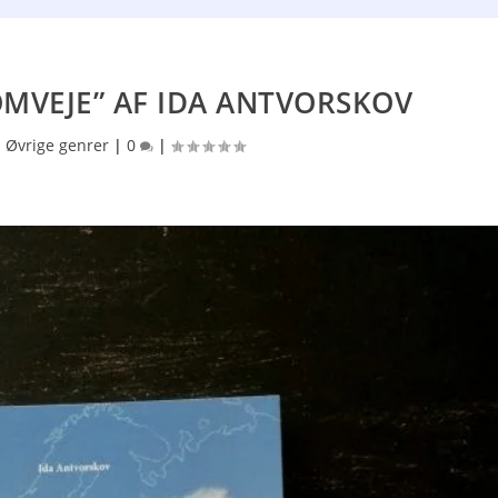
OMVEJE” AF IDA ANTVORSKOV
|
Øvrige genrer
|
0
|