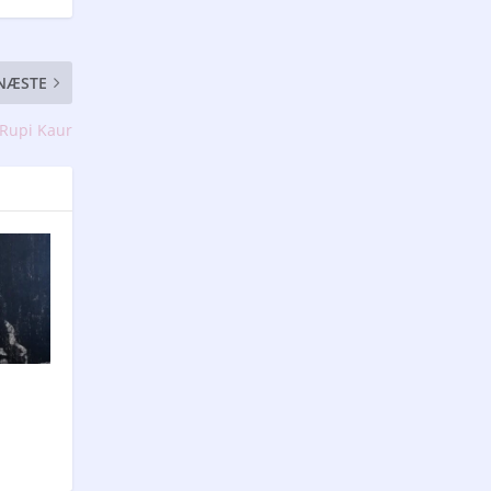
NÆSTE
 Rupi Kaur