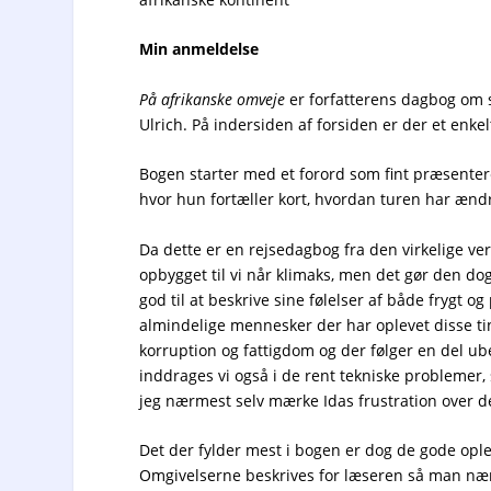
Min anmeldelse
På afrikanske omveje
er forfatterens dagbog om s
Ulrich. På indersiden af forsiden er der et enke
Bogen starter med et forord som fint præsentere
hvor hun fortæller kort, hvordan turen har ænd
Da dette er en rejsedagbog fra den virkelige v
opbygget til vi når klimaks, men det gør den do
god til at beskrive sine følelser af både frygt o
almindelige mennesker der har oplevet disse tin
korruption og fattigdom og der følger en del ub
inddrages vi også i de rent tekniske problemer,
jeg nærmest selv mærke Idas frustration over de
Det der fylder mest i bogen er dog de gode opl
Omgivelserne beskrives for læseren så man nær