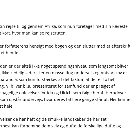
in rejse til og gennem Afrika, som hun foretager med sin kæreste
lt kort, hvor man kan se rejseruten.
r forfatterens hensigt med bogen og den slutter med et efterskrif
ret hende.
erden er der altså ikke noget spændingsniveau som langsomt bliver
g ikke kedelig – der sker en masse ting undervejs og Antvorskov er
g paranoia, som kun forstærkes af det faktum at det er to helt
g. Vi bliver bl.a. præsenteret for samfund der er præget af
ehagelige oplevelser for Ida og Ulrich som følge heraf. Herudover
 som opstår undervejs, hvor deres bil flere gange står af. Her kunn
t hele.
evelser de har haft og de smukke landskaber de har set.
mest kan fornemme dem selv og dufte de forskellige dufte og