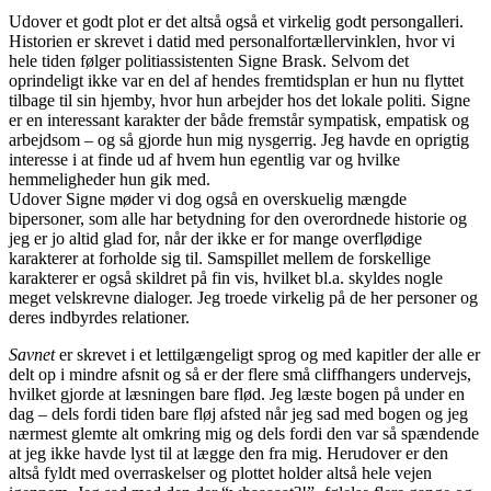
Udover et godt plot er det altså også et virkelig godt persongalleri.
Historien er skrevet i datid med personalfortællervinklen, hvor vi
hele tiden følger politiassistenten Signe Brask. Selvom det
oprindeligt ikke var en del af hendes fremtidsplan er hun nu flyttet
tilbage til sin hjemby, hvor hun arbejder hos det lokale politi. Signe
er en interessant karakter der både fremstår sympatisk, empatisk og
arbejdsom – og så gjorde hun mig nysgerrig. Jeg havde en oprigtig
interesse i at finde ud af hvem hun egentlig var og hvilke
hemmeligheder hun gik med.
Udover Signe møder vi dog også en overskuelig mængde
bipersoner, som alle har betydning for den overordnede historie og
jeg er jo altid glad for, når der ikke er for mange overflødige
karakterer at forholde sig til. Samspillet mellem de forskellige
karakterer er også skildret på fin vis, hvilket bl.a. skyldes nogle
meget velskrevne dialoger. Jeg troede virkelig på de her personer og
deres indbyrdes relationer.
Savnet
er skrevet i et lettilgængeligt sprog og med kapitler der alle er
delt op i mindre afsnit og så er der flere små cliffhangers undervejs,
hvilket gjorde at læsningen bare flød. Jeg læste bogen på under en
dag – dels fordi tiden bare fløj afsted når jeg sad med bogen og jeg
nærmest glemte alt omkring mig og dels fordi den var så spændende
at jeg ikke havde lyst til at lægge den fra mig. Herudover er den
altså fyldt med overraskelser og plottet holder altså hele vejen