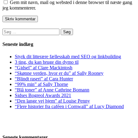
Gem mit navn, mail og websted i denne browser til næste gang
jeg kommenterer.
Søg
efter:
Seneste indlæg
Styrk dit litterære fællesskab med SEO og linkbuilding
3 ting, du kan bruge din dymo til
“Gidsel” af Clare Mackintosh
“Skønne verden, hvor er du” af Sally Rooney
“Blindt raseri” af Cara Hunter
“99% min” af Sally Thorne
“Blå toner” af Anne Cathrine Bomann
Sidses Bogreol Awards 2021
“Den lange vej hjem” af Louise Penny
“Flere historier fra caféen i Cornwall” af Lucy Diamond
Seneste kommentarer