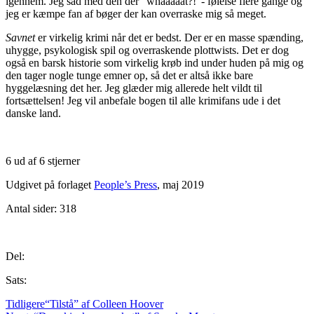
igennem. Jeg sad med den der “whaaaaat?!”- følelse flere gange og
jeg er kæmpe fan af bøger der kan overraske mig så meget.
Savnet
er virkelig krimi når det er bedst. Der er en masse spænding,
uhygge, psykologisk spil og overraskende plottwists. Det er dog
også en barsk historie som virkelig krøb ind under huden på mig og
den tager nogle tunge emner op, så det er altså ikke bare
hyggelæsning det her. Jeg glæder mig allerede helt vildt til
fortsættelsen! Jeg vil anbefale bogen til alle krimifans ude i det
danske land.
6 ud af 6 stjerner
Udgivet på forlaget
People’s Press
, maj 2019
Antal sider: 318
Del:
Sats:
Tidligere
“Tilstå” af Colleen Hoover