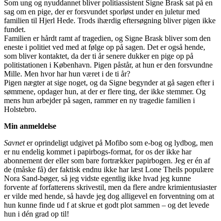
Som ung og nyuddannet bliver politiassistent Signe Brask sat på en
sag om en pige, der er forsvundet sporløst under en juletur med
familien til Hjerl Hede. Trods ihærdig eftersøgning bliver pigen ikke
fundet.
Familien er hårdt ramt af tragedien, og Signe Brask bliver som den
eneste i politiet ved med at følge op på sagen. Det er også hende,
som bliver kontaktet, da der ti år senere dukker en pige op på
politistationen i København. Pigen påstår, at hun er den forsvundne
Mille. Men hvor har hun været i de ti år?
Pigen nægter at sige noget, og da Signe begynder at gå sagen efter i
sømmene, opdager hun, at der er flere ting, der ikke stemmer. Og
mens hun arbejder på sagen, rammer en ny tragedie familien i
Holstebro.
Min anmeldelse
Savnet
er oprindeligt udgivet på Mofibo som e-bog og lydbog, men
er nu endelig kommet i papirbogs-format, for os der ikke har
abonnement der eller som bare fortrækker papirbogen. Jeg er én af
de (måske få) der faktisk endnu ikke har læst Lone Theils populære
Nora Sand-bøger, så jeg vidste egentlig ikke hvad jeg kunne
forvente af forfatterens skrivestil, men da flere andre krimientusiaster
er vilde med hende, så havde jeg dog alligevel en forventning om at
hun kunne finde ud f at skrue et godt plot sammen – og det levede
hun i dén grad op til!