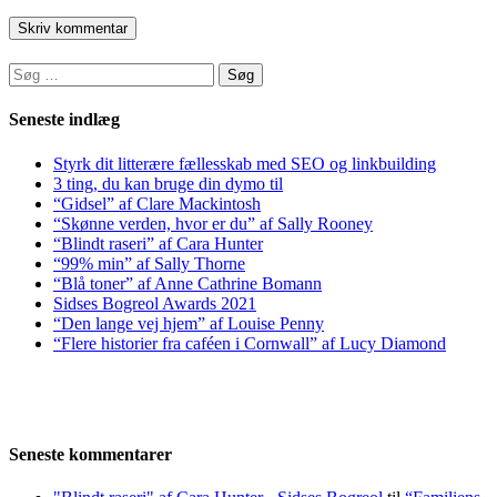
Søg
efter:
Seneste indlæg
Styrk dit litterære fællesskab med SEO og linkbuilding
3 ting, du kan bruge din dymo til
“Gidsel” af Clare Mackintosh
“Skønne verden, hvor er du” af Sally Rooney
“Blindt raseri” af Cara Hunter
“99% min” af Sally Thorne
“Blå toner” af Anne Cathrine Bomann
Sidses Bogreol Awards 2021
“Den lange vej hjem” af Louise Penny
“Flere historier fra caféen i Cornwall” af Lucy Diamond
Seneste kommentarer