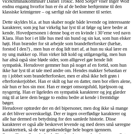
vicekriminalkommisær Daniel Trokic. Med
Sorger
viser Inger Wolf
endnu engang hvorfor hun er én af de bedste herhjemme til den
klassiske krimigenre – og særligt når det kommer til serier.
Dette skyldes bl.a. at hun skaber nogle både levende og interessante
karakterer, som jeg har virkelig har lyst til at følge og lære bedre at
kende. Hovedpersonen i denne bog er en kvinde i 30’erne ved navn
Klara. Hun bor i et lille hus med sin hund og sin kat, som hun elsker
højt. Hun brænder for sit arbejde som brandefterforsker (hæhæ,
forstod I den?) , men hun er dog lidt træt af, at hun nu skal lære en
ny ung makker op. Hun virker lidt kold og utilgængelig, men hun
har altså også sine bløde sider, som alligevel gør hende lidt
sympatisk. Herudover gemmer hun på noget af en fortid, som hun
ikke har lyst til at tale med andre om. Hendes makker Sebastian er
ny i jobbet som brandefterforsker, men er altså ikke helt grøn i
efterforskerjobbet. Han er skilt og har en datter, men bor ellers alene,
når hun er hos sin mor. Han er meget omsorgsfuld, hjælpsom og
nysgerrig. Han er ligeledes en sympatisk karakterer og jeg glæder
mig til at lære dem begge to endnu bedre at kende i fremtidige
bøger.
Herudover optræder der en del bipersoner, men dog ikke så mange
at det bliver uoverskueligt. Der er ingen overflødige karakterer og
alle har dermed en betydning for den samlede historie. Disse
karakterer er også alle beskrevet levende og med deres små særegne
karaktertræk, så de var genkendelige hele bogen igennem.