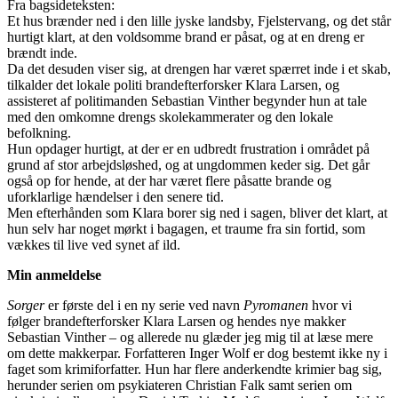
Fra bagsideteksten:
Et hus brænder ned i den lille jyske landsby, Fjelstervang, og det står
hurtigt klart, at den voldsomme brand er påsat, og at en dreng er
brændt inde.
Da det desuden viser sig, at drengen har været spærret inde i et skab,
tilkalder det lokale politi brandefterforsker Klara Larsen, og
assisteret af politimanden Sebastian Vinther begynder hun at tale
med den omkomne drengs skolekammerater og den lokale
befolkning.
Hun opdager hurtigt, at der er en udbredt frustration i området på
grund af stor arbejdsløshed, og at ungdommen keder sig. Det går
også op for hende, at der har været flere påsatte brande og
uforklarlige hændelser i den senere tid.
Men efterhånden som Klara borer sig ned i sagen, bliver det klart, at
hun selv har noget mørkt i bagagen, et traume fra sin fortid, som
vækkes til live ved synet af ild.
Min anmeldelse
Sorger
er første del i en ny serie ved navn
Pyromanen
hvor vi
følger brandefterforsker Klara Larsen og hendes nye makker
Sebastian Vinther – og allerede nu glæder jeg mig til at læse mere
om dette makkerpar. Forfatteren Inger Wolf er dog bestemt ikke ny i
faget som krimiforfatter. Hun har flere anderkendte krimier bag sig,
herunder serien om psykiateren Christian Falk samt serien om