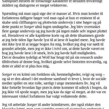
Samspillet mellem de forskellige karakterer er desuden troværdigt
skildret og dialogerne er meget velskrevne.
Spænding må man også sige der er masser af. Hvis man kender til
forfatterens tidligere bøger ved man også at hun er eminent til at
skabe små cliffhangers og plottwists undervejs i sine bøger og på
dette punkt er
Sorger
altså ingen undtagelse. Jeg blev overrasket
flere gange undervejs og jeg havde på ingen måde selv regnet plottet
ud. Herudover er alle kapitlerne korte og alt dette tilsammen gjorde
at jeg hele tiden lige havde lyst til at læse ét kapitel mere. Jeg havde
slet ikke lyst til at lægge bogen fra mig, hvilket jeg dog var nødt til
grundet arbejde, men jeg er ikke i tvivl om, at dette havde været en
bog jeg havde læst i ét stræk, hvis jeg havde haft muligheden.
Det er desuden tydeligt at Wolf har brugt tid på sin research under
tilblivelsen af denne bog, hvilket gjorde selve historien troværdig, og
dette er altid er et plus hos mig.
Sorger
er en krimi om fortidens sår, hemmeligheder, svigt og sorg –
og så er den aktuel i det moderne samfund vi lever i, hvor de sociale
medier spiller en stor rolle, særligt i unge menneskers liv. Jeg vil
ikke fortælle hvordan lige præcis dette kommer til udtryk i bogen, da
jeg ikke vil spoile noget, men jeg kan da sige så meget, at det var en
interessant vinkel forfatteren har valgt vedrørende dette.
Jeg vil anbefale
Sorger
til andre krimilæsere, der også elsker den
klassiske krimi, men som samtidig gerne vil overraskes undervejs i