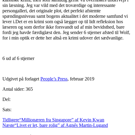
sin læsning. Jeg var vild med det troværdige og interessante
persongalleri, det originale plot, det perfekt afstemte
spændingsniveau samt bogens aktualitet i det moderne samfund vi
lever i.Det er en krimi som også lægger op til lidt refleksion hos
læseren og som derfor ikke forsvandt ud af min bevidsthed, bare
fordi jeg havde færdiglæst den. Jeg sender 6 stjerner afsted til Wolf,
for i min optik er dette her altså en krimi udover det sædvanlige.
6 ud af 6 stjerner
Udgivet på forlaget
People’s Press
, februar 2019
Antal sider: 365
Del:
Sats:
Tidligere
“Millionæren fra Singapore” af Kevin Kwan
Næste
“Livet er let, bare rolig” af Agnés Martin-Lugand