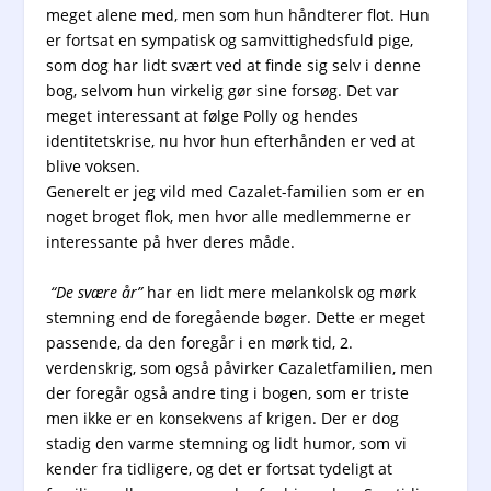
meget alene med, men som hun håndterer flot. Hun
er fortsat en sympatisk og samvittighedsfuld pige,
som dog har lidt svært ved at finde sig selv i denne
bog, selvom hun virkelig gør sine forsøg. Det var
meget interessant at følge Polly og hendes
identitetskrise, nu hvor hun efterhånden er ved at
blive voksen.
Generelt er jeg vild med Cazalet-familien som er en
noget broget flok, men hvor alle medlemmerne er
interessante på hver deres måde.
“De svære år”
har en lidt mere melankolsk og mørk
stemning end de foregående bøger. Dette er meget
passende, da den foregår i en mørk tid, 2.
verdenskrig, som også påvirker Cazaletfamilien, men
der foregår også andre ting i bogen, som er triste
men ikke er en konsekvens af krigen. Der er dog
stadig den varme stemning og lidt humor, som vi
kender fra tidligere, og det er fortsat tydeligt at