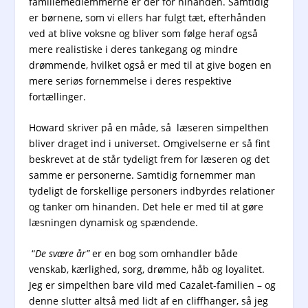
familiemedlemmerne er der for hinanden. Samtidig
er børnene, som vi ellers har fulgt tæt, efterhånden
ved at blive voksne og bliver som følge heraf også
mere realistiske i deres tankegang og mindre
drømmende, hvilket også er med til at give bogen en
mere seriøs fornemmelse i deres respektive
fortællinger.
Howard skriver på en måde, så læseren simpelthen
bliver draget ind i universet. Omgivelserne er så fint
beskrevet at de står tydeligt frem for læseren og det
samme er personerne. Samtidig fornemmer man
tydeligt de forskellige personers indbyrdes relationer
og tanker om hinanden. Det hele er med til at gøre
læsningen dynamisk og spændende.
“
De svære år”
er en bog som omhandler både
venskab, kærlighed, sorg, drømme, håb og loyalitet.
Jeg er simpelthen bare vild med Cazalet-familien – og
denne slutter altså med lidt af en cliffhanger, så jeg