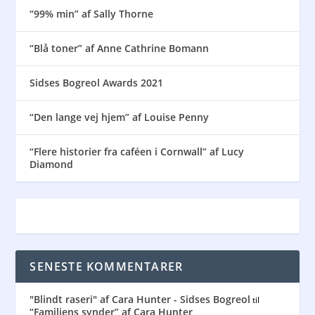
“99% min” af Sally Thorne
“Blå toner” af Anne Cathrine Bomann
Sidses Bogreol Awards 2021
“Den lange vej hjem” af Louise Penny
“Flere historier fra caféen i Cornwall” af Lucy
Diamond
SENESTE KOMMENTARER
"Blindt raseri" af Cara Hunter - Sidses Bogreol
til
“Familiens synder” af Cara Hunter