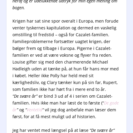
heraf og er udelukkende udtryk for min egen mening om
bogen.
Krigen har sat sine spor overalt i Europa, men forude
venter tyskernes kapitulation og dermed en vaskelig
omstilling til fredstid – også for Cazalet-familien.
Familieproblemerne fortsætter uagtet krigen, der
bølger frem og tilbage i Europa. Pigerne i Cazalet-
familien er ved at være voksne og flyver fra reden.
Louise gifter sig med den charmerende Michael
Hadleigh uden at tænke på, at hun får hans mor med
i købet. Heller ikke Polly har held med sit
kærlighedsliv, og Clary tænker kun på sin far, Rupert,
som familien ikke har hørt fra i mere end to år.
“De svære år”
er bind 3 ud af 4 i serien om Cazalet-
familien. Hvis ikke man har læst de to første (“
De gode
år
”
og
“
Ventetid
“
vil jeg dog anbefale man læser dem
først, for at få mest muligt ud af historien.
Jeg har ventet med længsel på at læse
“De svære år”