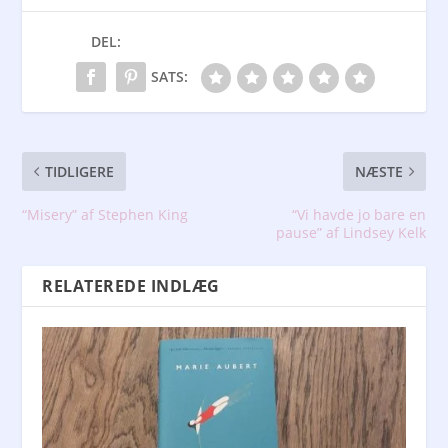
DEL:
SATS:
TIDLIGERE
NÆSTE
“Misery” af Stephen King
“Vi havde jo bare en
pause” af Lindsey Kelk
RELATEREDE INDLÆG