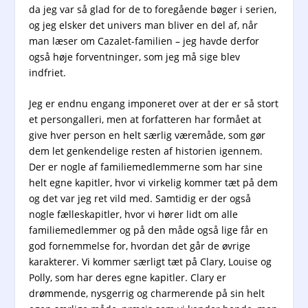
da jeg var så glad for de to foregående bøger i serien,
og jeg elsker det univers man bliver en del af, når
man læser om Cazalet-familien – jeg havde derfor
også høje forventninger, som jeg må sige blev
indfriet.
Jeg er endnu engang imponeret over at der er så stort
et persongalleri, men at forfatteren har formået at
give hver person en helt særlig væremåde, som gør
dem let genkendelige resten af historien igennem.
Der er nogle af familiemedlemmerne som har sine
helt egne kapitler, hvor vi virkelig kommer tæt på dem
og det var jeg ret vild med. Samtidig er der også
nogle fælleskapitler, hvor vi hører lidt om alle
familiemedlemmer og på den måde også lige får en
god fornemmelse for, hvordan det går de øvrige
karakterer. Vi kommer særligt tæt på Clary, Louise og
Polly, som har deres egne kapitler. Clary er
drømmende, nysgerrig og charmerende på sin helt