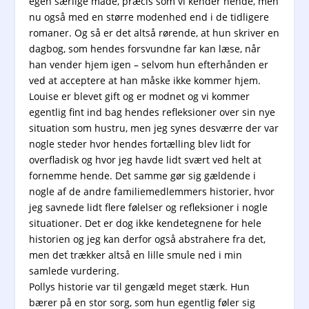
egen særlige måde, præcis som vi kender hende, men
nu også med en større modenhed end i de tidligere
romaner. Og så er det altså rørende, at hun skriver en
dagbog, som hendes forsvundne far kan læse, når
han vender hjem igen – selvom hun efterhånden er
ved at acceptere at han måske ikke kommer hjem.
Louise er blevet gift og er modnet og vi kommer
egentlig fint ind bag hendes refleksioner over sin nye
situation som hustru, men jeg synes desværre der var
nogle steder hvor hendes fortælling blev lidt for
overfladisk og hvor jeg havde lidt svært ved helt at
fornemme hende. Det samme gør sig gældende i
nogle af de andre familiemedlemmers historier, hvor
jeg savnede lidt flere følelser og refleksioner i nogle
situationer. Det er dog ikke kendetegnene for hele
historien og jeg kan derfor også abstrahere fra det,
men det trækker altså en lille smule ned i min
samlede vurdering.
Pollys historie var til gengæld meget stærk. Hun
bærer på en stor sorg, som hun egentlig føler sig